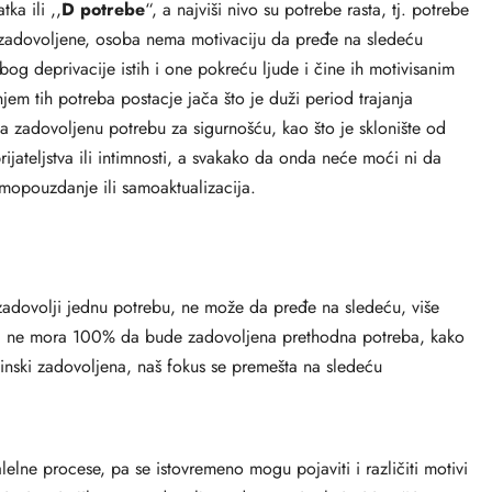
ka ili ,,
D potrebe
“, a najviši nivo su potrebe rasta, tj. potrebe
 zadovoljene, osoba nema motivaciju da pređe na sledeću
og deprivacije istih i one pokreću ljude i čine ih motivisanim
jem tih potreba postacje jača što je duži period trajanja
 zadovoljenu potrebu za sigurnošću, kao što je sklonište od
rijateljstva ili intimnosti, a svakako da onda neće moći ni da
amopouzdanje ili samoaktualizacija.
zadovolji jednu potrebu, ne može da pređe na sledeću, više
o da ne mora 100% da bude zadovoljena prethodna potreba, kako
ćinski zadovoljena, naš fokus se premešta na sledeću
lelne procese, pa se istovremeno mogu pojaviti i različiti motivi