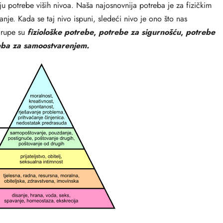
ju potrebe viših nivoa. Naša najosnovnija potreba je za fizičkim
nje. Kada se taj nivo ispuni, sledeći nivo je ono što nas
 grupe su
fiziološke potrebe
,
potrebe za sigurnošću
,
potrebe
eba za samoostvarenjem.