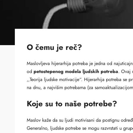
O čemu je reč?
Maslovljeva hijerarhija potreba je jedna od najuticajnij
od
petostepenog modela ljudskih potreba
. Ovaj 
,,Teorija ljudske motivacije“. Hijerarhija potreba se
na dnu, a najvišim potrebama (za samoaktualizacijom
Koje su to naše potrebe?
Maslov kaže da su ljudi motivisani da postignu odre
Generalno, ljudske potrebe se mogu razvrstati u grupe 