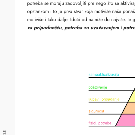
potreba se moraju zadovoljiti pre nego što se aktivira
opstankom i to je prva stvar koja motiviše naše ponaša
motiviše i tako dalje. Idući od najniže do najviše, te
za pripadnošću
,
potreba za uvažavanjem
i
potr