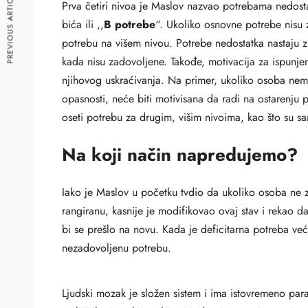
PREVIOUS ARTICLE
Prva četiri nivoa je Maslov nazvao potrebama nedostat
bića ili ,,
B potrebe
“. Ukoliko osnovne potrebe nisu
potrebu na višem nivou. Potrebe nedostatka nastaju zb
kada nisu zadovoljene. Takođe, motivacija za ispunjen
njihovog uskraćivanja. Na primer, ukoliko osoba nema
opasnosti, neće biti motivisana da radi na ostarenju p
oseti potrebu za drugim, višim nivoima, kao što su s
Na koji način napredujemo?
Iako je Maslov u početku tvdio da ukoliko osoba ne 
rangiranu, kasnije je modifikovao ovaj stav i reka
bi se prešlo na novu. Kada je deficitarna potreba ve
nezadovoljenu potrebu.
Ljudski mozak je složen sistem i ima istovremeno para