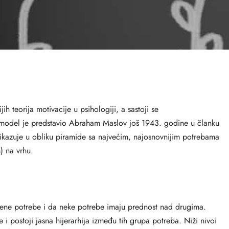
ih teorija motivacije u psihologiji, a sastoji se
model je predstavio Abraham Maslov još 1943. godine u članku
 prikazuje u obliku piramide sa najvećim, najosnovnijim potrebama
) na vrhu.
đene potrebe i da neke potrebe imaju prednost nad drugima.
i postoji jasna hijerarhija između tih grupa potreba. Niži nivoi