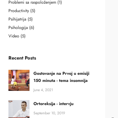
Problemi sa raspoloženjem
(1)
Productivity
(5)
Psihijatrija
(5)
Psihologija
(6)
Video
(5)
Recent Posts
Gostovanje na Prvoj u emisiji
150 minuta - tema insomnija
June 4, 2021
Ortoreksija - intervju
September 10, 2019