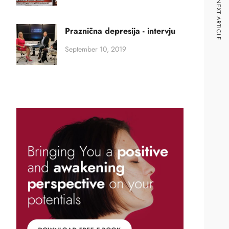
NEXT ARTICLE
Praznična depresija - intervju
September 10, 2019