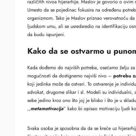
različitih nivoa hijerarhije. Maslov je govorio o ovim 
Umesto da se pojedinac fokusira na određenu potrebu
organizmom. Tako je Maslov priznao verovatnoću da bi
ljudskom umu, ali se usredsredio na identifikaciju osn
da budu ispunjeni.
Kako da se ostvarmo u punom
Kada dođemo do najviših potreba, osećamo želju za l
mogućnosti da dostignemo najviši nivo –
potrebu z
koji jedinka može da ostvari. To ostvarenje je indivi
advokat, drugome slikar i sl. Modeli su individualni,
sebe jedino kroz ono što joj je blisko i što je u skl
,,
metamotivacija
” kako bi opisao motivaciju ljudi k
Svaka osoba je sposobna da da se kreće uz hijerarhiju