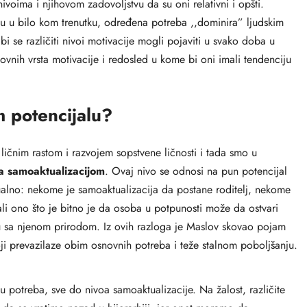
nivoima i njihovom zadovoljstvu da su oni relativni i opšti.
 u bilo kom trenutku, određena potreba ,,dominira” ljudskim
 se različiti nivoi motivacije mogli pojaviti u svako doba u
ovnih vrsta motivacije i redosled u kome bi oni imali tendenciju
 potencijalu?
ičnim rastom i razvojem sopstvene ličnosti i tada smo u
a samoaktualizacijom
. Ovaj nivo se odnosi na pun potencijal
dualno: nekome je samoaktualizacija da postane roditelj, nekome
 ali ono što je bitno je da osoba u potpunosti može da ostvari
adu sa njenom prirodom. Iz ovih razloga je Maslov skovao pojam
oji prevazilaze obim osnovnih potreba i teže stalnom poboljšanju.
 potreba, sve do nivoa samoaktualizacije. Na žalost, različite